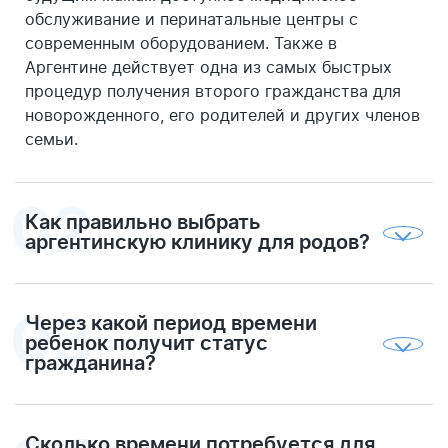
обслуживание и перинатальные центры с
современным оборудованием. Также в
Аргентине действует одна из самых быстрых
процедур получения второго гражданства для
новорожденного, его родителей и других членов
семьи.
Как правильно выбрать
аргентинскую клинику для родов?
Подбором клиники для родов на территории
Аргентины займутся специалисты компании My
Argentina. Среди наших партнеров есть
Через какой период времени
престижные медицинские учреждения, с
ребенок получит статус
которыми мы работаем длительное время. Вы
гражданина?
можете ознакомиться с их основными
Сразу после рождения ребенка вы в
характеристиками на нашем сайте.
сопровождении юриста компании My Argentina
отправитесь в аргентинские государственные
Сколько времени потребуется для