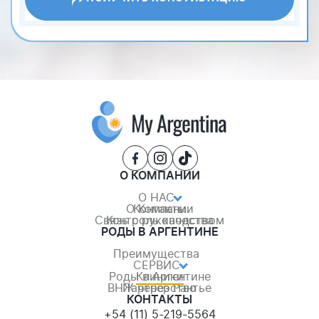
О КОМПАНИИ
О НАС
О Компании
Контакты
Связь с руководством
Контроль качества
РОДЫ В АРГЕНТИНЕ
Преимущества
СЕРВИС
Роды в Аргентине
Клиники
ВНЖ через Рантье
Партнерство
+54 (11) 5-219-5564