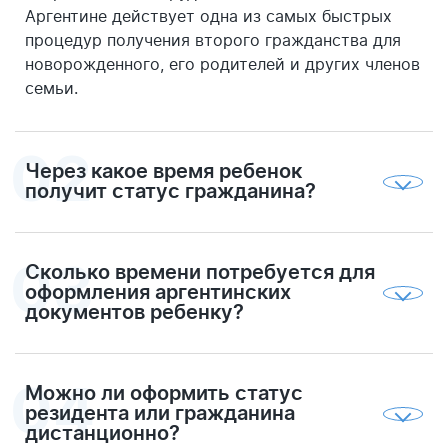
Аргентине действует одна из самых быстрых
процедур получения второго гражданства для
новорожденного, его родителей и других членов
семьи.
Через какое время ребенок
получит статус гражданина?
Сразу после рождения ребенка вы в
сопровождении юриста компании My Argentina
отправитесь в аргентинские государственные
Сколько времени потребуется для
органы для подачи документов на получение
оформления аргентинских
гражданства. Как правило, ребенок становится
документов ребенку?
владельцем паспорта Аргентины через 21 день
Все аргентинские документы для
после своего рождения.
новорожденного ребенка оформляются в
течение четырех недель с момента его
Можно ли оформить статус
рождения.
резидента или гражданина
дистанционно?