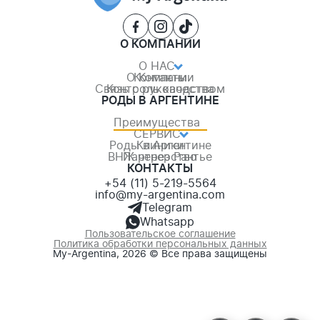
О КОМПАНИИ
О НАС
О Компании
Контакты
Связь с руководством
Контроль качества
РОДЫ В АРГЕНТИНЕ
Преимущества
СЕРВИС
Роды в Аргентине
Клиники
ВНЖ через Рантье
Партнерство
+54 (11) 5-219-5564
info@my-argentina.com
Telegram
Whatsapp
Пользовательское соглашение
Политика обработки персональных данных
My-Argentina, 2026 © Все права защищены